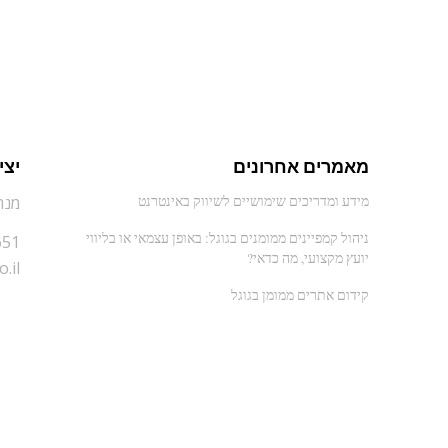
מאמרים אחרונים
יצי
מנחם ב
מידע ומדריכים שימושיים לשיווק באינטרנט
ניהול קמפיינים ממומנים בגוגל: באופן עצמאי או בליווי
651
יועץ מקצועי, מה כדאי?
.il
קידום אתרים ממומן בגוגל