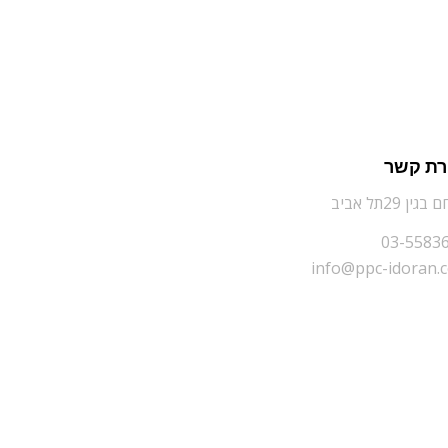
רת קשר
גין 29תל אביב
03-5583
info@ppc-idoran.co