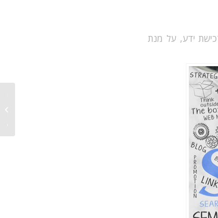
ישת ידע, על מנת
ניהול ק
בגוגל: 
בליווי 
כדאי?..