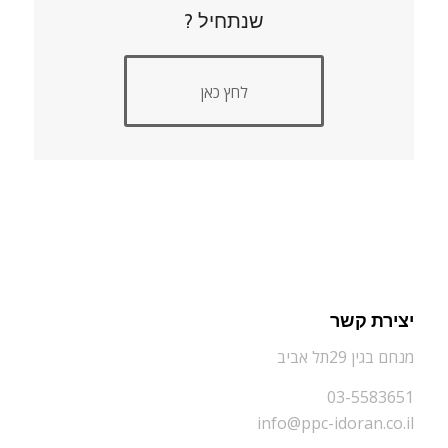
שנתחיל ?
לחץ כאן
יצירת קשר
מנחם בגין 29תל אביב
03-5583651
info@ppc-idoran.co.il