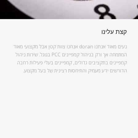
קצת עלינו
נעים מאוד אנחנו doran אנחנו צוות קטן אבל מקצועי מאוד
המתמחה אך ורק בניהול קמפיינים PCC בגוגל. שירות ניהול
קמפיינים בתקציבים גדולים, קמפיינים בעלי פעילות רחבה
הדורשים ידע מעמיק והתיחסות רצינית של בעל מקצוע.